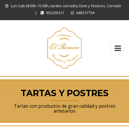
Lun-Sab (8:00h-15:00h, tardes cerrado), Dom y festivos, Cerrado
|
952260121
648137734
TARTAS Y POSTRES
Tartas con productos de gran calidad y postres
artesanos