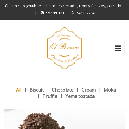
Lun-Sab (8:00h-15:00h, tardes cerrado), Dom y festivos, Cerrado
|
952260121
648137734
All
Biscuit
Chocolate
Cream
Moka
Truffle
Yema tostada